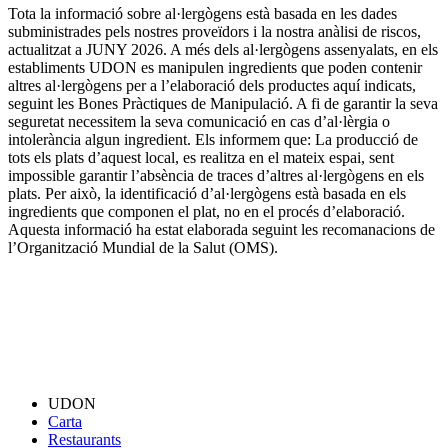
Tota la informació sobre al·lergògens està basada en les dades
subministrades pels nostres proveïdors i la nostra anàlisi de riscos,
actualitzat a JUNY 2026. A més dels al·lergògens assenyalats, en els
establiments UDON es manipulen ingredients que poden contenir
altres al·lergògens per a l’elaboració dels productes aquí indicats,
seguint les Bones Pràctiques de Manipulació. A fi de garantir la seva
seguretat necessitem la seva comunicació en cas d’al·lèrgia o
intolerància algun ingredient. Els informem que: La producció de
tots els plats d’aquest local, es realitza en el mateix espai, sent
impossible garantir l’absència de traces d’altres al·lergògens en els
plats. Per això, la identificació d’al·lergògens està basada en els
ingredients que componen el plat, no en el procés d’elaboració.
Aquesta informació ha estat elaborada seguint les recomanacions de
l’Organització Mundial de la Salut (OMS).
UDON
Carta
Restaurants