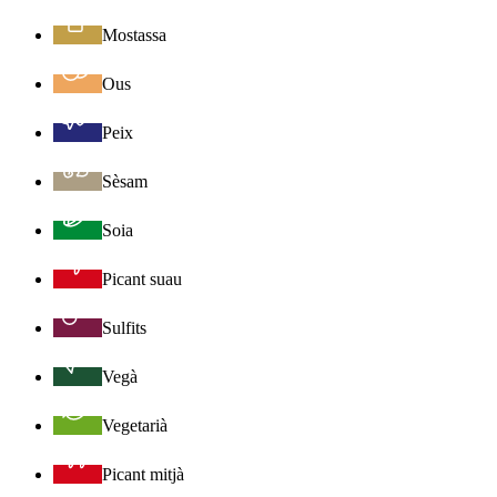
Mostassa
Ous
Peix
Sèsam
Soia
Picant suau
Sulfits
Vegà
Vegetarià
Picant mitjà