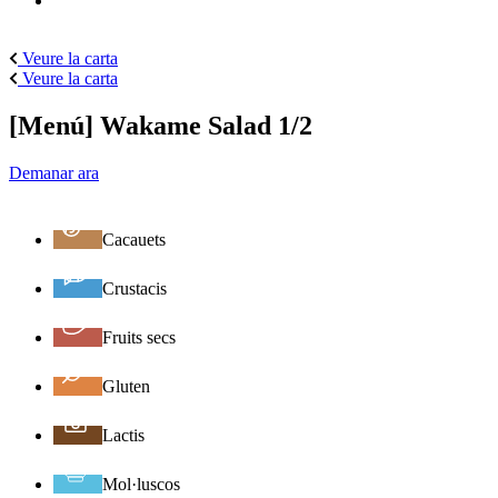
Veure la carta
Veure la carta
[Menú] Wakame Salad 1/2
Demanar ara
Cacauets
Crustacis
Fruits secs
Gluten
Lactis
Mol·luscos