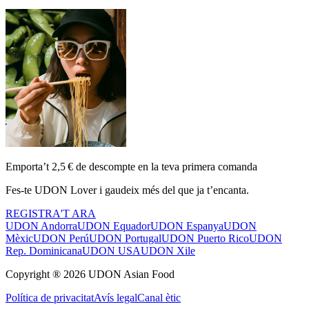
Emporta’t 2,5 € de descompte en la teva primera comanda
Fes-te UDON Lover i gaudeix més del que ja t’encanta.
REGISTRA'T ARA
UDON Andorra
UDON Equador
UDON Espanya
UDON
Mèxic
UDON Perú
UDON Portugal
UDON Puerto Rico
UDON
Rep. Dominicana
UDON USA
UDON Xile
Copyright ® 2026 UDON Asian Food
Política de privacitat
Avís legal
Canal ètic