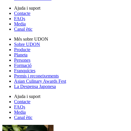
Ajuda i suport
Contacte
FAQs
Media
Canal ètic
Més sobre UDON
Sobre UDON
Producte
Planeta
Persones
Formació
Franquícies
Premis i reconeixements
Asian Culinary Awards Fest
La Despensa Japonesa
Ajuda i suport
Contacte
FAQs
Media
Canal ètic