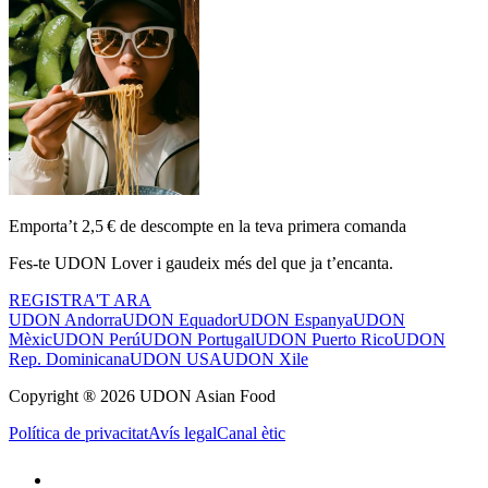
Emporta’t 2,5 € de descompte en la teva primera comanda
Fes-te UDON Lover i gaudeix més del que ja t’encanta.
REGISTRA'T ARA
UDON Andorra
UDON Equador
UDON Espanya
UDON
Mèxic
UDON Perú
UDON Portugal
UDON Puerto Rico
UDON
Rep. Dominicana
UDON USA
UDON Xile
Copyright ® 2026 UDON Asian Food
Política de privacitat
Avís legal
Canal ètic