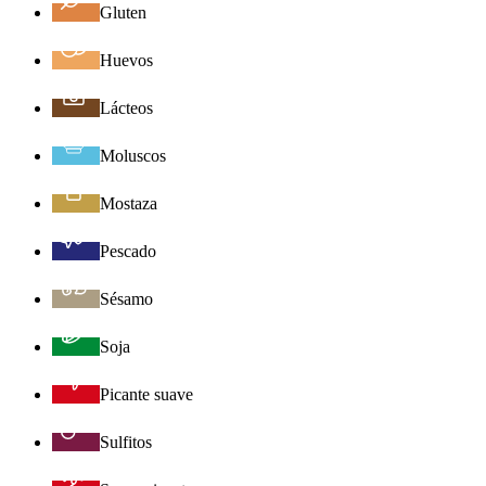
Gluten
Huevos
Lácteos
Moluscos
Mostaza
Pescado
Sésamo
Soja
Picante suave
Sulfitos