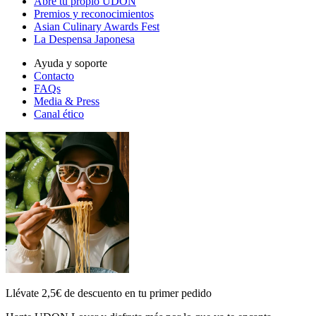
Abre tu propio UDON
Premios y reconocimientos
Asian Culinary Awards Fest
La Despensa Japonesa
Ayuda y soporte
Contacto
FAQs
Media & Press
Canal ético
Llévate 2,5€ de descuento en tu primer pedido