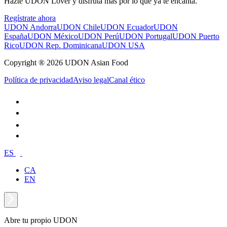
Hazte UDON Lover y disfruta más por lo que ya te encanta.
Regístrate ahora
UDON Andorra
UDON Chile
UDON Ecuador
UDON
España
UDON México
UDON Perú
UDON Portugal
UDON Puerto
Rico
UDON Rep. Dominicana
UDON USA
Copyright ® 2026 UDON Asian Food
Política de privacidad
Aviso legal
Canal ético
ES
CA
EN
Abre tu propio UDON