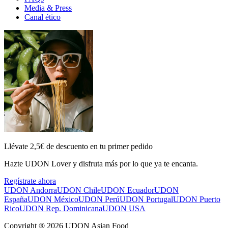
Media & Press
Canal ético
Llévate 2,5€ de descuento en tu primer pedido
Hazte UDON Lover y disfruta más por lo que ya te encanta.
Regístrate ahora
UDON Andorra
UDON Chile
UDON Ecuador
UDON
España
UDON México
UDON Perú
UDON Portugal
UDON Puerto
Rico
UDON Rep. Dominicana
UDON USA
Copyright ® 2026 UDON Asian Food