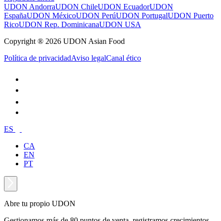
UDON Andorra
UDON Chile
UDON Ecuador
UDON
España
UDON México
UDON Perú
UDON Portugal
UDON Puerto
Rico
UDON Rep. Dominicana
UDON USA
Copyright ® 2026 UDON Asian Food
Política de privacidad
Aviso legal
Canal ético
ES
CA
EN
PT
Abre tu propio UDON
Gestionamos más de 80 puntos de venta, registramos crecimientos