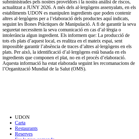
subministrades pels nostres proveïdors i la nostra anàlisi de riscos,
actualitzat a JUNY 2026. A més dels al·lergògens assenyalats, en els
establiments UDON es manipulen ingredients que poden contenir
altres al·lergògens per a l’elaboració dels productes aquí indicats,
seguint les Bones Pràctiques de Manipulació. A fi de garantir la seva
seguretat necessitem la seva comunicació en cas d’al·lèrgia o
intolerància algun ingredient. Els informem que: La producció de
tots els plats d’aquest local, es realitza en el mateix espai, sent
impossible garantir l’absència de traces d’altres al·lergògens en els
plats. Per això, la identificació d’al·lergògens està basada en els
ingredients que componen el plat, no en el procés d’elaboració.
Aquesta informació ha estat elaborada seguint les recomanacions de
l’Organització Mundial de la Salut (OMS).
UDON
Carta
Restaurants
Reserves