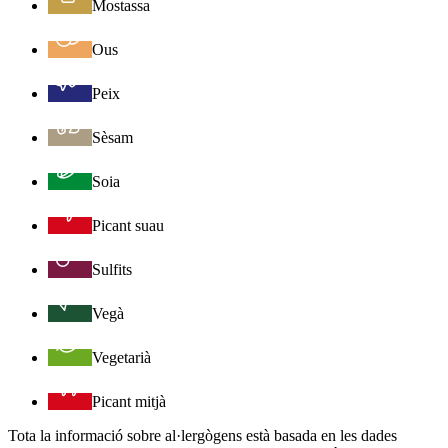
Mostassa
Ous
Peix
Sèsam
Soia
Picant suau
Sulfits
Vegà
Vegetarià
Picant mitjà
Tota la informació sobre al·lergògens està basada en les dades