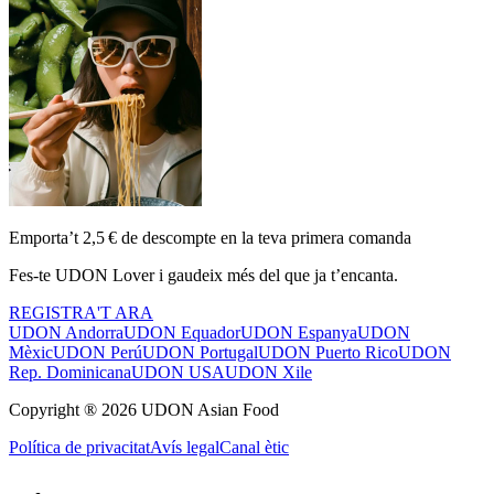
Emporta’t 2,5 € de descompte en la teva primera comanda
Fes-te UDON Lover i gaudeix més del que ja t’encanta.
REGISTRA'T ARA
UDON Andorra
UDON Equador
UDON Espanya
UDON
Mèxic
UDON Perú
UDON Portugal
UDON Puerto Rico
UDON
Rep. Dominicana
UDON USA
UDON Xile
Copyright ® 2026 UDON Asian Food
Política de privacitat
Avís legal
Canal ètic