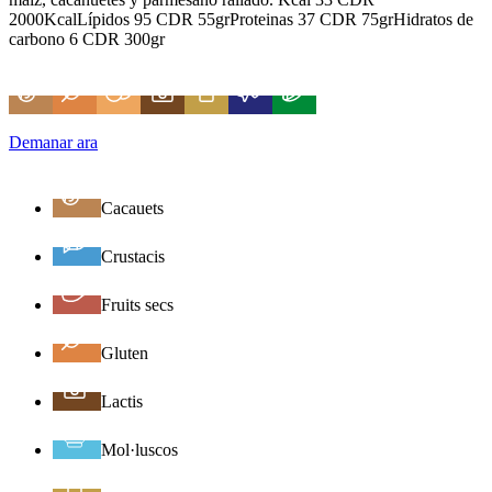
2000KcalLípidos 95 CDR 55grProteinas 37 CDR 75grHidratos de
carbono 6 CDR 300gr
Demanar ara
Cacauets
Crustacis
Fruits secs
Gluten
Lactis
Mol·luscos