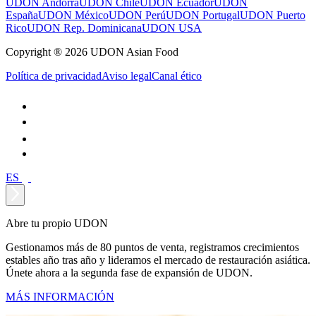
UDON Andorra
UDON Chile
UDON Ecuador
UDON
España
UDON México
UDON Perú
UDON Portugal
UDON Puerto
Rico
UDON Rep. Dominicana
UDON USA
Copyright ® 2026 UDON Asian Food
Política de privacidad
Aviso legal
Canal ético
ES
Abre tu propio UDON
Gestionamos más de 80 puntos de venta, registramos crecimientos
estables año tras año y lideramos el mercado de restauración asiática.
Únete ahora a la segunda fase de expansión de UDON.
MÁS INFORMACIÓN