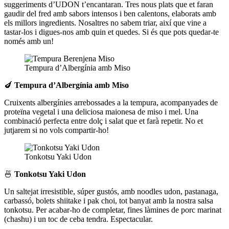
suggeriments d’UDON t’encantaran. Tres nous plats que et faran
gaudir del fred amb sabors intensos i ben calentons, elaborats amb
els millors ingredients. Nosaltres no sabem triar, així que vine a
tastar-los i digues-nos amb quin et quedes. Si és que pots quedar-te
només amb un!
Tempura d’Albergínia amb Miso
🍆
Tempura d’Albergínia amb Miso
Cruixents albergínies arrebossades a la tempura, acompanyades de
proteïna vegetal i una deliciosa maionesa de miso i mel. Una
combinació perfecta entre dolç i salat que et farà repetir. No et
jutjarem si no vols compartir-ho!
Tonkotsu Yaki Udon
🍜
Tonkotsu Yaki Udon
Un saltejat irresistible, súper gustós, amb noodles udon, pastanaga,
carbassó, bolets shiitake i pak choi, tot banyat amb la nostra salsa
tonkotsu. Per acabar-ho de completar, fines làmines de porc marinat
(chashu) i un toc de ceba tendra. Espectacular.