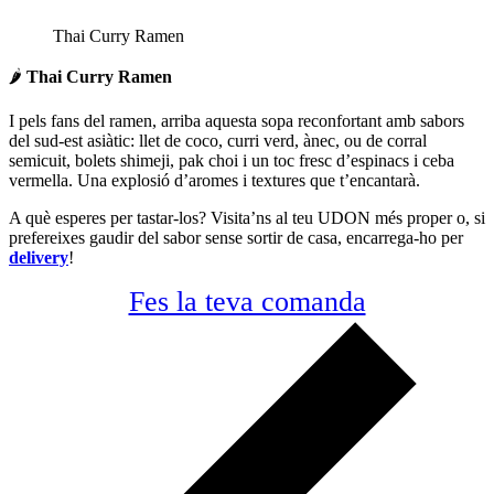
Thai Curry Ramen
🌶️
Thai Curry Ramen
I pels fans del ramen, arriba aquesta sopa reconfortant amb sabors
del sud-est asiàtic: llet de coco, curri verd, ànec, ou de corral
semicuit, bolets shimeji, pak choi i un toc fresc d’espinacs i ceba
vermella. Una explosió d’aromes i textures que t’encantarà.
A què esperes per tastar-los? Visita’ns al teu UDON més proper o, si
prefereixes gaudir del sabor sense sortir de casa, encarrega-ho per
delivery
!
Fes la teva comanda