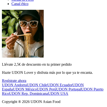
Canal ético
Llévate 2,5€ de descuento en tu primer pedido
Hazte UDON Lover y disfruta más por lo que ya te encanta.
Regístrate ahora
UDON Andorra
UDON Chile
UDON Ecuador
UDON
España
UDON México
UDON Perú
UDON Portugal
UDON Puerto
Rico
UDON Rep. Dominicana
UDON USA
Copyright ® 2026 UDON Asian Food