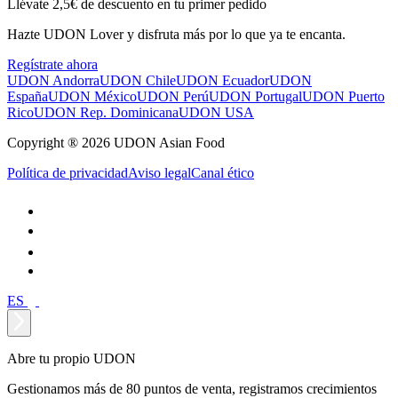
Llévate 2,5€ de descuento en tu primer pedido
Hazte UDON Lover y disfruta más por lo que ya te encanta.
Regístrate ahora
UDON Andorra
UDON Chile
UDON Ecuador
UDON
España
UDON México
UDON Perú
UDON Portugal
UDON Puerto
Rico
UDON Rep. Dominicana
UDON USA
Copyright ® 2026 UDON Asian Food
Política de privacidad
Aviso legal
Canal ético
ES
Abre tu propio UDON
Gestionamos más de 80 puntos de venta, registramos crecimientos