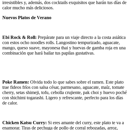
irresistibles y, además, dos cocktails exquisitos que harán tus días de
calor mucho más deliciosos.
Nuevos Platos de Verano
Ebi Rock & Roll:
Prepárate para un viaje directo a la costa asiática
con estos ocho noodles rolls. Langostino tempurizado, aguacate,
mango, queso suave, mayonesa thai y huevas de gamba roja en una
combinación que hará bailar tus papilas gustativas.
Poke Ramen:
Olvida todo lo que sabes sobre el ramen. Este plato
trae fideos fríos con salsa césar, parmesano, aguacate, maíz, tomate
cherry, setas shimeji, tofu, cebolla crujiente, pak choi y huevo poché
con shichimi togarashi. Ligero y refrescante, perfecto para los días
de calor.
Chicken Katsu Curry:
Si eres amante del curry, este plato te va a
enamorar. Tiras de pechuga de pollo de corral rebozadas, arroz,