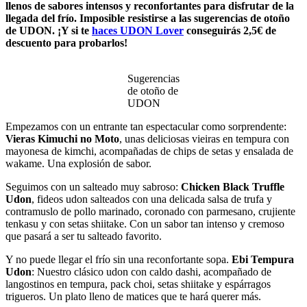
llenos de sabores intensos y reconfortantes para disfrutar de la
llegada del frío. Imposible resistirse a las sugerencias de otoño
de UDON. ¡Y si te
haces UDON Lover
conseguirás 2,5€ de
descuento para probarlos!
Sugerencias
de otoño de
UDON
Empezamos con un entrante tan espectacular como sorprendente:
Vieras Kimuchi no Moto
, unas deliciosas vieiras en tempura con
mayonesa de kimchi, acompañadas de chips de setas y ensalada de
wakame. Una explosión de sabor.
Seguimos con un salteado muy sabroso:
Chicken Black Truffle
Udon
, fideos udon salteados con una delicada salsa de trufa y
contramuslo de pollo marinado, coronado con parmesano, crujiente
tenkasu y con setas shiitake. Con un sabor tan intenso y cremoso
que pasará a ser tu salteado favorito.
Y no puede llegar el frío sin una reconfortante sopa.
Ebi Tempura
Udon
: Nuestro clásico udon con caldo dashi, acompañado de
langostinos en tempura, pack choi, setas shiitake y espárragos
trigueros. Un plato lleno de matices que te hará querer más.