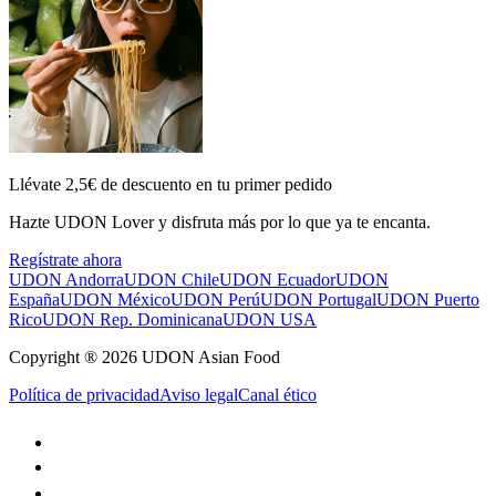
Llévate 2,5€ de descuento en tu primer pedido
Hazte UDON Lover y disfruta más por lo que ya te encanta.
Regístrate ahora
UDON Andorra
UDON Chile
UDON Ecuador
UDON
España
UDON México
UDON Perú
UDON Portugal
UDON Puerto
Rico
UDON Rep. Dominicana
UDON USA
Copyright ® 2026 UDON Asian Food
Política de privacidad
Aviso legal
Canal ético