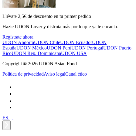
Llévate 2,5€ de descuento en tu primer pedido
Hazte UDON Lover y disfruta más por lo que ya te encanta.
Regístrate ahora
UDON Andorra
UDON Chile
UDON Ecuador
UDON
España
UDON México
UDON Perú
UDON Portugal
UDON Puerto
Rico
UDON Rep. Dominicana
UDON USA
Copyright ® 2026 UDON Asian Food
Política de privacidad
Aviso legal
Canal ético
ES