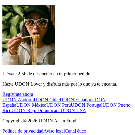
Llévate 2,5€ de descuento en tu primer pedido
Hazte UDON Lover y disfruta más por lo que ya te encanta.
Regístrate ahora
UDON Andorra
UDON Chile
UDON Ecuador
UDON
España
UDON México
UDON Perú
UDON Portugal
UDON Puerto
Rico
UDON Rep. Dominicana
UDON USA
Copyright ® 2026 UDON Asian Food
Política de privacidad
Aviso legal
Canal ético