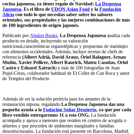
cocina japonesa, ya tienes regalo de Navidad:
La Despensa
Japonesa
. Es el libro de
UDON Asian Food
y la
Fundación
Alícia
con todo lo que necesitas saber sobre los sabores
orientales, sus propiedades y las mejores combinaciones de más
de 100 ingredientes de origen japonés.
Publicado por
Abalon Books
,
La Despensa Japonesa
analiza cada
producto en detalle, incluyendo su valoración
nutricional,características organolépticas y propuestas de maridajes
con alimentos occidentales. Además, incluye recetas de chefs de
referencia
(Albert Adrià, David Arauz, Oriol Balaguer, Arnau
Muñío, Xavier Pellicer, Albert Raurich, Mateu Casañas, Oriol
Castro y Eduard Xatruch
) y más de 100 fotografías de Joan
Pujol-Creus, colaborador habitual de El Celler de Can Roca y autor
de Templos del Producto
Además de ser la solución perfecta para los amantes de la
restauración nipona, regalando
La Despensa Japonesa das una
pequeña ayuda a la
Fudación Soñar Despierto
, ya que por cada
libro vendido entregaremos 1€ a esta ONG.
La fundación
acompaña y apoya a menores que residen en centros de acogida o
abiertos y que proceden de ambientes marginales y familias
desestructuradas. La fundación está presente en Barcelona, Madrid,