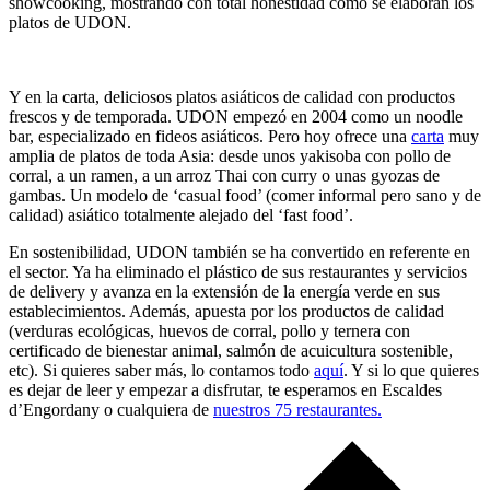
showcooking, mostrando con total honestidad cómo se elaboran los
platos de UDON.
Y en la carta, deliciosos platos asiáticos de calidad con productos
frescos y de temporada. UDON empezó en 2004 como un noodle
bar, especializado en fideos asiáticos. Pero hoy ofrece una
carta
muy
amplia de platos de toda Asia: desde unos yakisoba con pollo de
corral, a un ramen, a un arroz Thai con curry o unas gyozas de
gambas. Un modelo de ‘casual food’ (comer informal pero sano y de
calidad) asiático totalmente alejado del ‘fast food’.
En sostenibilidad, UDON también se ha convertido en referente en
el sector. Ya ha eliminado el plástico de sus restaurantes y servicios
de delivery y avanza en la extensión de la energía verde en sus
establecimientos. Además, apuesta por los productos de calidad
(verduras ecológicas, huevos de corral, pollo y ternera con
certificado de bienestar animal, salmón de acuicultura sostenible,
etc). Si quieres saber más, lo contamos todo
aquí
. Y si lo que quieres
es dejar de leer y empezar a disfrutar, te esperamos en Escaldes
d’Engordany o cualquiera de
nuestros 75 restaurantes.