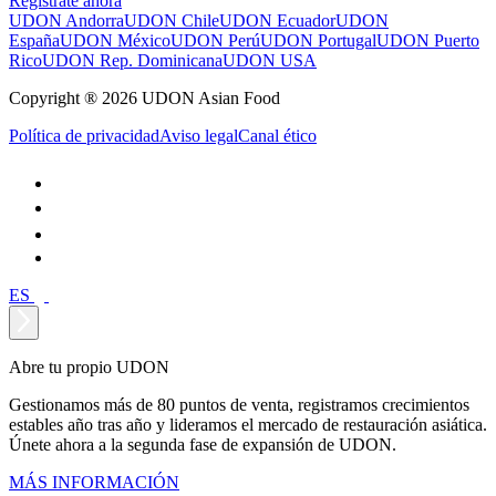
Regístrate ahora
UDON Andorra
UDON Chile
UDON Ecuador
UDON
España
UDON México
UDON Perú
UDON Portugal
UDON Puerto
Rico
UDON Rep. Dominicana
UDON USA
Copyright ® 2026 UDON Asian Food
Política de privacidad
Aviso legal
Canal ético
ES
Abre tu propio UDON
Gestionamos más de 80 puntos de venta, registramos crecimientos
estables año tras año y lideramos el mercado de restauración asiática.
Únete ahora a la segunda fase de expansión de UDON.
MÁS INFORMACIÓN