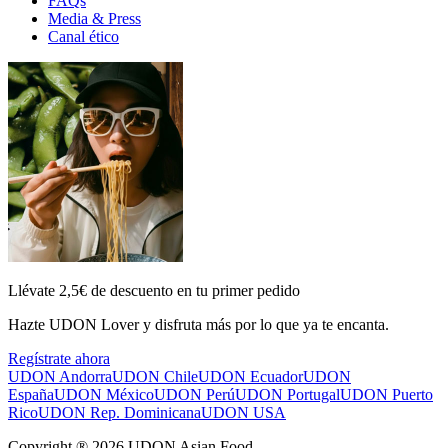
FAQs
Media & Press
Canal ético
Llévate 2,5€ de descuento en tu primer pedido
Hazte UDON Lover y disfruta más por lo que ya te encanta.
Regístrate ahora
UDON Andorra
UDON Chile
UDON Ecuador
UDON
España
UDON México
UDON Perú
UDON Portugal
UDON Puerto
Rico
UDON Rep. Dominicana
UDON USA
Copyright ® 2026 UDON Asian Food