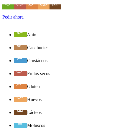
Pedir ahora
Apio
Cacahuetes
Crustáceos
Frutos secos
Gluten
Huevos
Lácteos
Moluscos