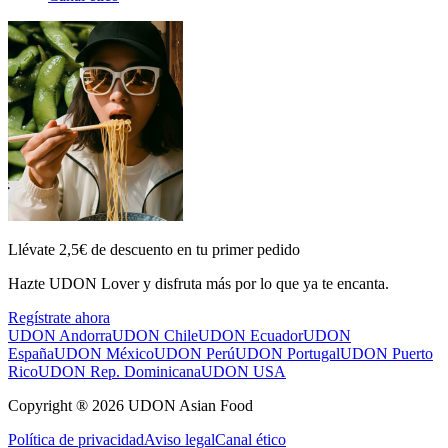
Llévate 2,5€ de descuento en tu primer pedido
Hazte UDON Lover y disfruta más por lo que ya te encanta.
Regístrate ahora
UDON Andorra
UDON Chile
UDON Ecuador
UDON
España
UDON México
UDON Perú
UDON Portugal
UDON Puerto
Rico
UDON Rep. Dominicana
UDON USA
Copyright ® 2026 UDON Asian Food
Política de privacidad
Aviso legal
Canal ético