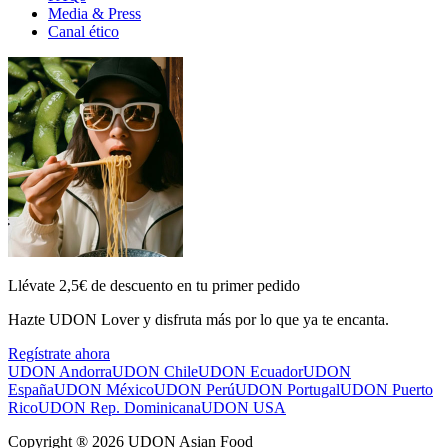
Media & Press
Canal ético
Llévate 2,5€ de descuento en tu primer pedido
Hazte UDON Lover y disfruta más por lo que ya te encanta.
Regístrate ahora
UDON Andorra
UDON Chile
UDON Ecuador
UDON
España
UDON México
UDON Perú
UDON Portugal
UDON Puerto
Rico
UDON Rep. Dominicana
UDON USA
Copyright ® 2026 UDON Asian Food