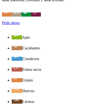
Pedir ahora
Apio
Cacahuetes
Crustáceos
Frutos secos
Gluten
Huevos
Lácteos