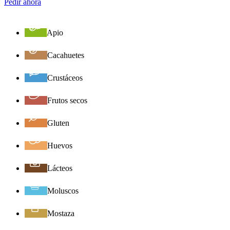
Pedir ahora
Apio
Cacahuetes
Crustáceos
Frutos secos
Gluten
Huevos
Lácteos
Moluscos
Mostaza