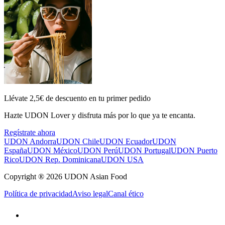
Llévate 2,5€ de descuento en tu primer pedido
Hazte UDON Lover y disfruta más por lo que ya te encanta.
Regístrate ahora
UDON Andorra
UDON Chile
UDON Ecuador
UDON
España
UDON México
UDON Perú
UDON Portugal
UDON Puerto
Rico
UDON Rep. Dominicana
UDON USA
Copyright ® 2026 UDON Asian Food
Política de privacidad
Aviso legal
Canal ético