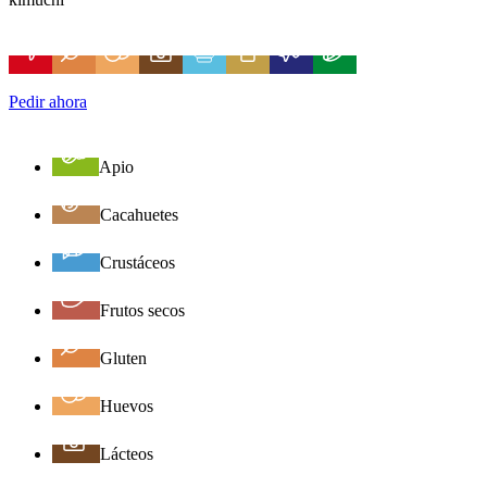
Pedir ahora
Apio
Cacahuetes
Crustáceos
Frutos secos
Gluten
Huevos
Lácteos