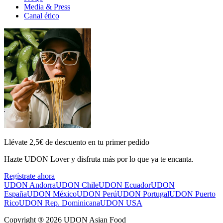
Media & Press
Canal ético
Llévate 2,5€ de descuento en tu primer pedido
Hazte UDON Lover y disfruta más por lo que ya te encanta.
Regístrate ahora
UDON Andorra
UDON Chile
UDON Ecuador
UDON
España
UDON México
UDON Perú
UDON Portugal
UDON Puerto
Rico
UDON Rep. Dominicana
UDON USA
Copyright ® 2026 UDON Asian Food