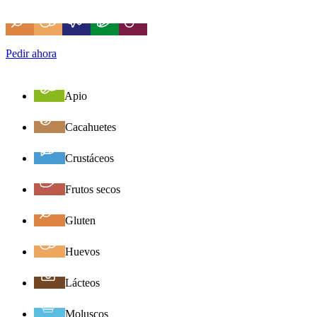
Pedir ahora
Apio
Cacahuetes
Crustáceos
Frutos secos
Gluten
Huevos
Lácteos
Moluscos