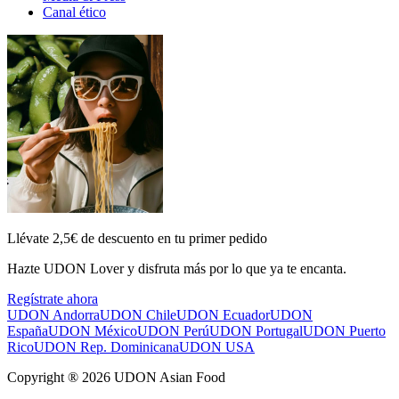
Canal ético
Llévate 2,5€ de descuento en tu primer pedido
Hazte UDON Lover y disfruta más por lo que ya te encanta.
Regístrate ahora
UDON Andorra
UDON Chile
UDON Ecuador
UDON
España
UDON México
UDON Perú
UDON Portugal
UDON Puerto
Rico
UDON Rep. Dominicana
UDON USA
Copyright ® 2026 UDON Asian Food