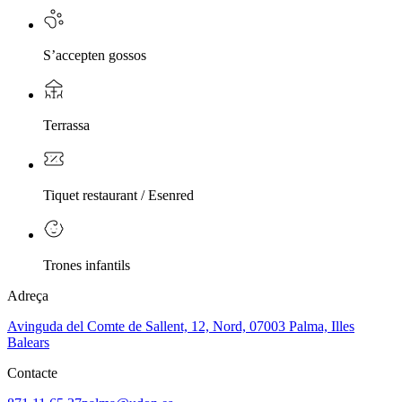
S’accepten gossos
Terrassa
Tiquet restaurant / Esenred
Trones infantils
Adreça
Avinguda del Comte de Sallent, 12, Nord, 07003 Palma, Illes
Balears
Contacte