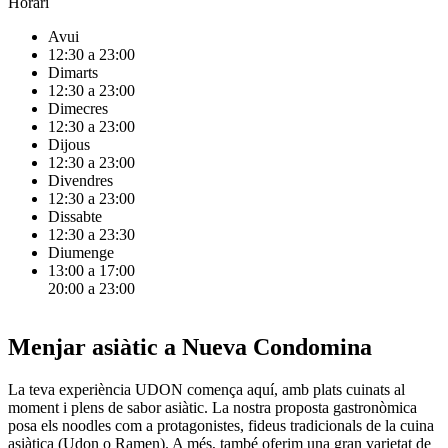
Horari
Avui
12:30 a 23:00
Dimarts
12:30 a 23:00
Dimecres
12:30 a 23:00
Dijous
12:30 a 23:00
Divendres
12:30 a 23:00
Dissabte
12:30 a 23:30
Diumenge
13:00 a 17:00
20:00 a 23:00
Menjar asiàtic a Nueva Condomina
La teva experiència UDON comença aquí, amb plats cuinats al
moment i plens de sabor asiàtic. La nostra proposta gastronòmica
posa els noodles com a protagonistes, fideus tradicionals de la cuina
asiàtica (Udon o Ramen). A més, també oferim una gran varietat de