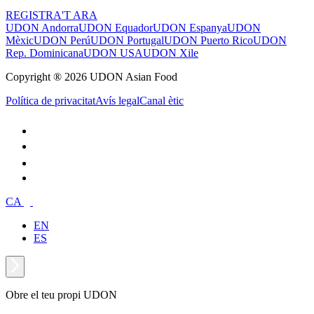
REGISTRA'T ARA
UDON Andorra
UDON Equador
UDON Espanya
UDON
Mèxic
UDON Perú
UDON Portugal
UDON Puerto Rico
UDON
Rep. Dominicana
UDON USA
UDON Xile
Copyright ® 2026 UDON Asian Food
Política de privacitat
Avís legal
Canal ètic
CA
EN
ES
Obre el teu propi UDON