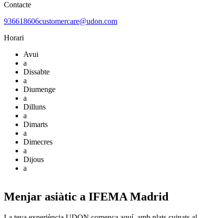
Contacte
936618606
customercare@udon.com
Horari
Avui
a
Dissabte
a
Diumenge
a
Dilluns
a
Dimarts
a
Dimecres
a
Dijous
a
Menjar asiàtic a IFEMA Madrid
La teva experiència UDON comença aquí, amb plats cuinats al