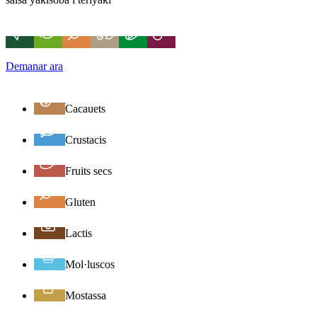
Demanar ara
Cacauets
Crustacis
Fruits secs
Gluten
Lactis
Mol·luscos
Mostassa