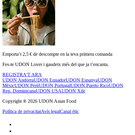
Emporta’t 2,5 € de descompte en la teva primera comanda
Fes-te UDON Lover i gaudeix més del que ja t’encanta.
REGISTRA'T ARA
UDON Andorra
UDON Equador
UDON Espanya
UDON
Mèxic
UDON Perú
UDON Portugal
UDON Puerto Rico
UDON
Rep. Dominicana
UDON USA
UDON Xile
Copyright ® 2026 UDON Asian Food
Política de privacitat
Avís legal
Canal ètic