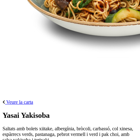
Veure la carta
Yasai Yakisoba
Saltats amb bolets xiitake, albergínia, bròcoli, carbassó, col xinesa,
espàrrecs verds, pastanaga, pebrot vermell i verd i pak choi, amb
salsa yakisoba i teriyaki