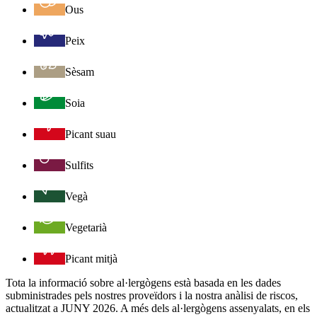
Ous
Peix
Sèsam
Soia
Picant suau
Sulfits
Vegà
Vegetarià
Picant mitjà
Tota la informació sobre al·lergògens està basada en les dades
subministrades pels nostres proveïdors i la nostra anàlisi de riscos,
actualitzat a JUNY 2026. A més dels al·lergògens assenyalats, en els