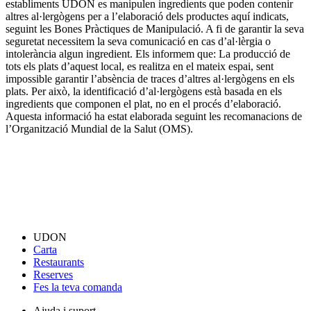
establiments UDON es manipulen ingredients que poden contenir
altres al·lergògens per a l’elaboració dels productes aquí indicats,
seguint les Bones Pràctiques de Manipulació. A fi de garantir la seva
seguretat necessitem la seva comunicació en cas d’al·lèrgia o
intolerància algun ingredient. Els informem que: La producció de
tots els plats d’aquest local, es realitza en el mateix espai, sent
impossible garantir l’absència de traces d’altres al·lergògens en els
plats. Per això, la identificació d’al·lergògens està basada en els
ingredients que componen el plat, no en el procés d’elaboració.
Aquesta informació ha estat elaborada seguint les recomanacions de
l’Organització Mundial de la Salut (OMS).
UDON
Carta
Restaurants
Reserves
Fes la teva comanda
Ajuda i suport