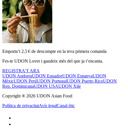
Emporta’t 2,5 € de descompte en la teva primera comanda
Fes-te UDON Lover i gaudeix més del que ja t’encanta.
REGISTRA'T ARA
UDON Andorra
UDON Equador
UDON Espanya
UDON
Mèxic
UDON Perú
UDON Portugal
UDON Puerto Rico
UDON
Rep. Dominicana
UDON USA
UDON Xile
Copyright ® 2026 UDON Asian Food
Política de privacitat
Avís legal
Canal ètic