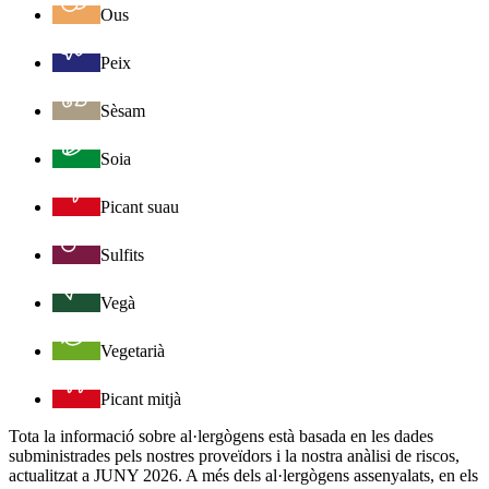
Ous
Peix
Sèsam
Soia
Picant suau
Sulfits
Vegà
Vegetarià
Picant mitjà
Tota la informació sobre al·lergògens està basada en les dades
subministrades pels nostres proveïdors i la nostra anàlisi de riscos,
actualitzat a JUNY 2026. A més dels al·lergògens assenyalats, en els