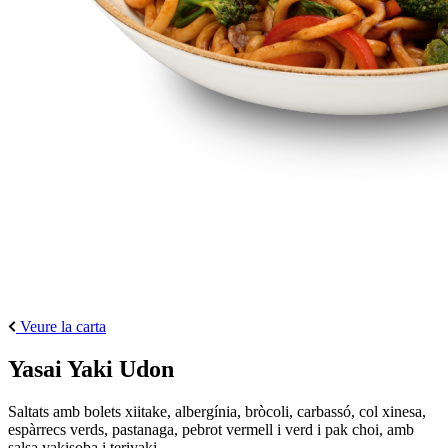
Veure la carta
Yasai Yaki Udon
Saltats amb bolets xiitake, albergínia, bròcoli, carbassó, col xinesa,
espàrrecs verds, pastanaga, pebrot vermell i verd i pak choi, amb
salsa yakisoba i teriyaki