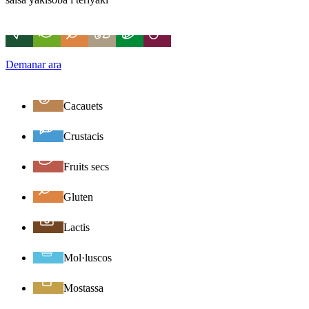
Demanar ara
Cacauets
Crustacis
Fruits secs
Gluten
Lactis
Mol·luscos
Mostassa