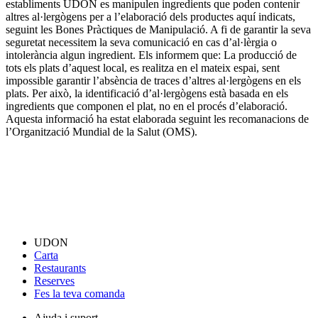
establiments UDON es manipulen ingredients que poden contenir
altres al·lergògens per a l’elaboració dels productes aquí indicats,
seguint les Bones Pràctiques de Manipulació. A fi de garantir la seva
seguretat necessitem la seva comunicació en cas d’al·lèrgia o
intolerància algun ingredient. Els informem que: La producció de
tots els plats d’aquest local, es realitza en el mateix espai, sent
impossible garantir l’absència de traces d’altres al·lergògens en els
plats. Per això, la identificació d’al·lergògens està basada en els
ingredients que componen el plat, no en el procés d’elaboració.
Aquesta informació ha estat elaborada seguint les recomanacions de
l’Organització Mundial de la Salut (OMS).
UDON
Carta
Restaurants
Reserves
Fes la teva comanda
Ajuda i suport