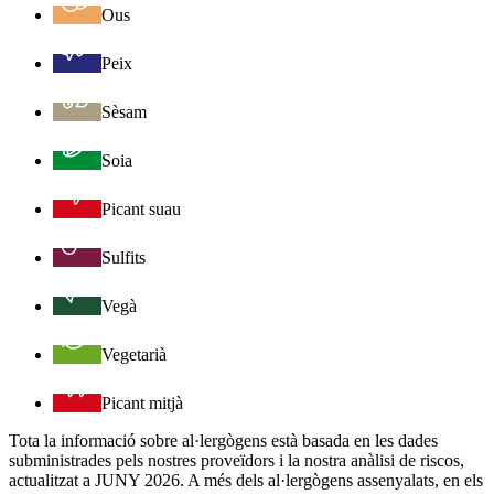
Ous
Peix
Sèsam
Soia
Picant suau
Sulfits
Vegà
Vegetarià
Picant mitjà
Tota la informació sobre al·lergògens està basada en les dades
subministrades pels nostres proveïdors i la nostra anàlisi de riscos,
actualitzat a JUNY 2026. A més dels al·lergògens assenyalats, en els