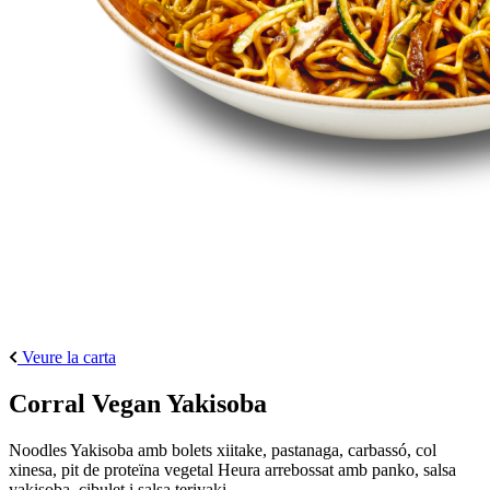
Veure la carta
Corral Vegan Yakisoba
Noodles Yakisoba amb bolets xiitake, pastanaga, carbassó, col
xinesa, pit de proteïna vegetal Heura arrebossat amb panko, salsa
yakisoba, cibulet i salsa teriyaki.