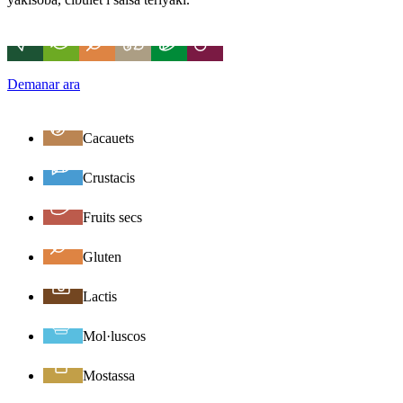
Demanar ara
Cacauets
Crustacis
Fruits secs
Gluten
Lactis
Mol·luscos
Mostassa