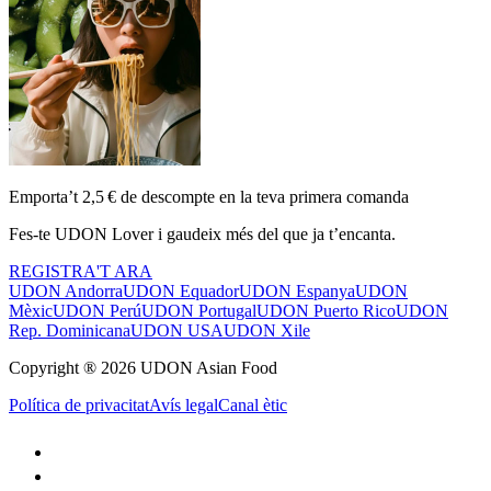
Emporta’t 2,5 € de descompte en la teva primera comanda
Fes-te UDON Lover i gaudeix més del que ja t’encanta.
REGISTRA'T ARA
UDON Andorra
UDON Equador
UDON Espanya
UDON
Mèxic
UDON Perú
UDON Portugal
UDON Puerto Rico
UDON
Rep. Dominicana
UDON USA
UDON Xile
Copyright ® 2026 UDON Asian Food
Política de privacitat
Avís legal
Canal ètic