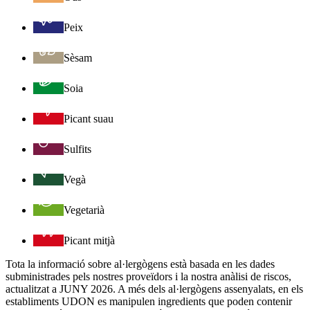
Peix
Sèsam
Soia
Picant suau
Sulfits
Vegà
Vegetarià
Picant mitjà
Tota la informació sobre al·lergògens està basada en les dades
subministrades pels nostres proveïdors i la nostra anàlisi de riscos,
actualitzat a JUNY 2026. A més dels al·lergògens assenyalats, en els
establiments UDON es manipulen ingredients que poden contenir