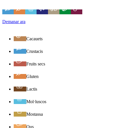
Demanar ara
Cacauets
Crustacis
Fruits secs
Gluten
Lactis
Mol·luscos
Mostassa
Ous