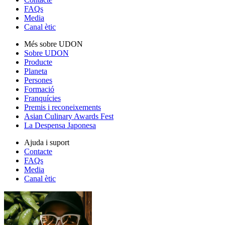
FAQs
Media
Canal ètic
Més sobre UDON
Sobre UDON
Producte
Planeta
Persones
Formació
Franquícies
Premis i reconeixements
Asian Culinary Awards Fest
La Despensa Japonesa
Ajuda i suport
Contacte
FAQs
Media
Canal ètic