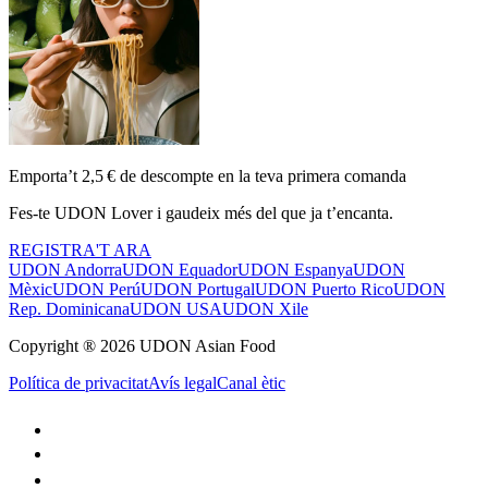
Emporta’t 2,5 € de descompte en la teva primera comanda
Fes-te UDON Lover i gaudeix més del que ja t’encanta.
REGISTRA'T ARA
UDON Andorra
UDON Equador
UDON Espanya
UDON
Mèxic
UDON Perú
UDON Portugal
UDON Puerto Rico
UDON
Rep. Dominicana
UDON USA
UDON Xile
Copyright ® 2026 UDON Asian Food
Política de privacitat
Avís legal
Canal ètic