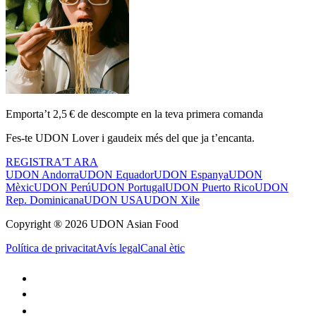
Emporta’t 2,5 € de descompte en la teva primera comanda
Fes-te UDON Lover i gaudeix més del que ja t’encanta.
REGISTRA'T ARA
UDON Andorra
UDON Equador
UDON Espanya
UDON
Mèxic
UDON Perú
UDON Portugal
UDON Puerto Rico
UDON
Rep. Dominicana
UDON USA
UDON Xile
Copyright ® 2026 UDON Asian Food
Política de privacitat
Avís legal
Canal ètic