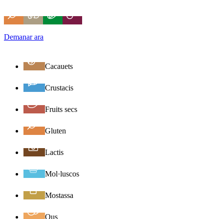
Demanar ara
Cacauets
Crustacis
Fruits secs
Gluten
Lactis
Mol·luscos
Mostassa
Ous