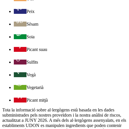
Peix
Sèsam
Soia
Picant suau
Sulfits
Vegà
Vegetarià
Picant mitjà
Tota la informació sobre al·lergògens està basada en les dades
subministrades pels nostres proveïdors i la nostra anàlisi de riscos,
actualitzat a JUNY 2026. A més dels al·lergògens assenyalats, en els
establiments UDON es manipulen ingredients que poden contenir