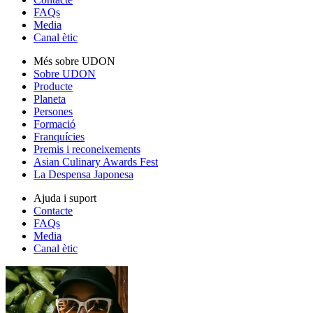
FAQs
Media
Canal ètic
Més sobre UDON
Sobre UDON
Producte
Planeta
Persones
Formació
Franquícies
Premis i reconeixements
Asian Culinary Awards Fest
La Despensa Japonesa
Ajuda i suport
Contacte
FAQs
Media
Canal ètic