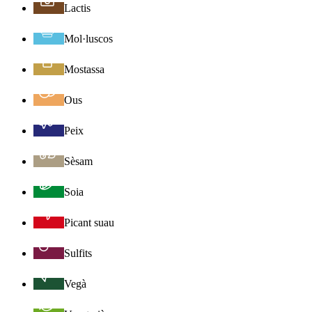
Lactis
Mol·luscos
Mostassa
Ous
Peix
Sèsam
Soia
Picant suau
Sulfits
Vegà