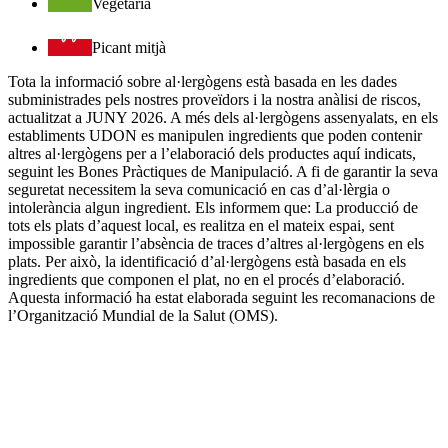
Vegetarià
Picant mitjà
Tota la informació sobre al·lergògens està basada en les dades
subministrades pels nostres proveïdors i la nostra anàlisi de riscos,
actualitzat a JUNY 2026. A més dels al·lergògens assenyalats, en els
establiments UDON es manipulen ingredients que poden contenir
altres al·lergògens per a l’elaboració dels productes aquí indicats,
seguint les Bones Pràctiques de Manipulació. A fi de garantir la seva
seguretat necessitem la seva comunicació en cas d’al·lèrgia o
intolerància algun ingredient. Els informem que: La producció de
tots els plats d’aquest local, es realitza en el mateix espai, sent
impossible garantir l’absència de traces d’altres al·lergògens en els
plats. Per això, la identificació d’al·lergògens està basada en els
ingredients que componen el plat, no en el procés d’elaboració.
Aquesta informació ha estat elaborada seguint les recomanacions de
l’Organització Mundial de la Salut (OMS).