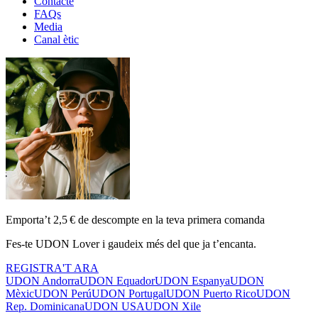
Contacte
FAQs
Media
Canal ètic
Emporta’t 2,5 € de descompte en la teva primera comanda
Fes-te UDON Lover i gaudeix més del que ja t’encanta.
REGISTRA'T ARA
UDON Andorra
UDON Equador
UDON Espanya
UDON
Mèxic
UDON Perú
UDON Portugal
UDON Puerto Rico
UDON
Rep. Dominicana
UDON USA
UDON Xile