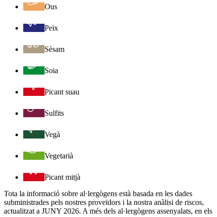
Ous
Peix
Sèsam
Soia
Picant suau
Sulfits
Vegà
Vegetarià
Picant mitjà
Tota la informació sobre al·lergògens està basada en les dades
subministrades pels nostres proveïdors i la nostra anàlisi de riscos,
actualitzat a JUNY 2026. A més dels al·lergògens assenyalats, en els