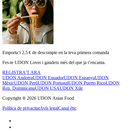
Emporta’t 2,5 € de descompte en la teva primera comanda
Fes-te UDON Lover i gaudeix més del que ja t’encanta.
REGISTRA'T ARA
UDON Andorra
UDON Equador
UDON Espanya
UDON
Mèxic
UDON Perú
UDON Portugal
UDON Puerto Rico
UDON
Rep. Dominicana
UDON USA
UDON Xile
Copyright ® 2026 UDON Asian Food
Política de privacitat
Avís legal
Canal ètic