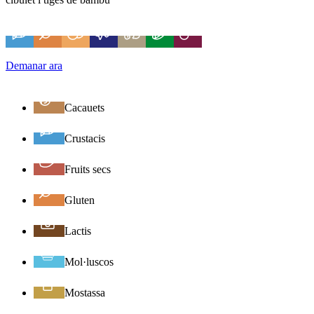
Demanar ara
Cacauets
Crustacis
Fruits secs
Gluten
Lactis
Mol·luscos
Mostassa