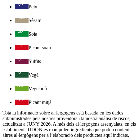
Peix
Sèsam
Soia
Picant suau
Sulfits
Vegà
Vegetarià
Picant mitjà
Tota la informació sobre al·lergògens està basada en les dades
subministrades pels nostres proveïdors i la nostra anàlisi de riscos,
actualitzat a JUNY 2026. A més dels al·lergògens assenyalats, en els
establiments UDON es manipulen ingredients que poden contenir
altres al·lergògens per a l’elaboració dels productes aquí indicats,