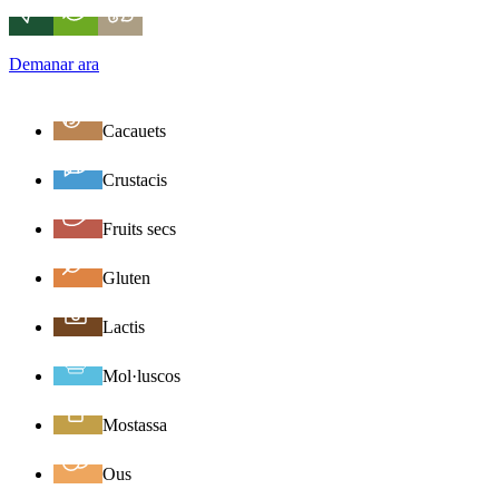
Demanar ara
Cacauets
Crustacis
Fruits secs
Gluten
Lactis
Mol·luscos
Mostassa
Ous