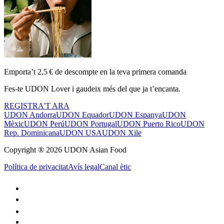
Emporta’t 2,5 € de descompte en la teva primera comanda
Fes-te UDON Lover i gaudeix més del que ja t’encanta.
REGISTRA'T ARA
UDON Andorra
UDON Equador
UDON Espanya
UDON
Mèxic
UDON Perú
UDON Portugal
UDON Puerto Rico
UDON
Rep. Dominicana
UDON USA
UDON Xile
Copyright ® 2026 UDON Asian Food
Política de privacitat
Avís legal
Canal ètic