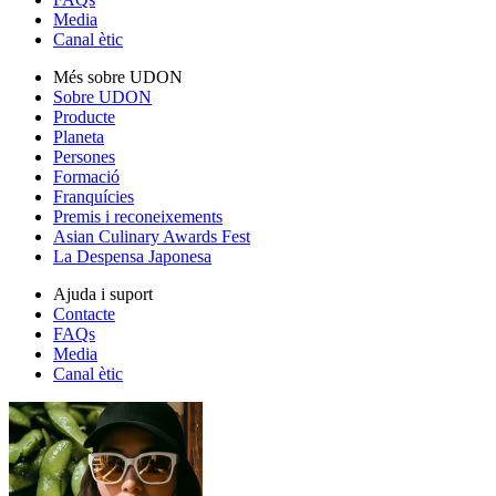
Media
Canal ètic
Més sobre UDON
Sobre UDON
Producte
Planeta
Persones
Formació
Franquícies
Premis i reconeixements
Asian Culinary Awards Fest
La Despensa Japonesa
Ajuda i suport
Contacte
FAQs
Media
Canal ètic