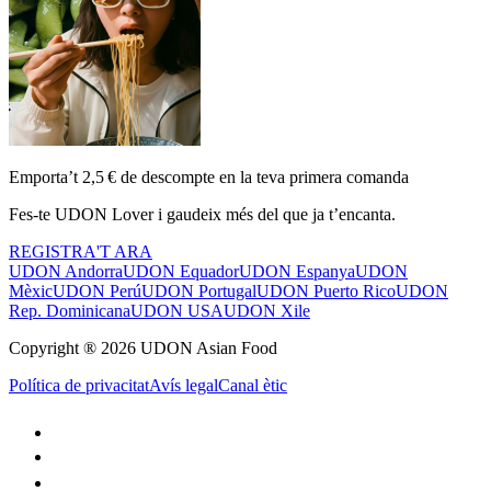
Emporta’t 2,5 € de descompte en la teva primera comanda
Fes-te UDON Lover i gaudeix més del que ja t’encanta.
REGISTRA'T ARA
UDON Andorra
UDON Equador
UDON Espanya
UDON
Mèxic
UDON Perú
UDON Portugal
UDON Puerto Rico
UDON
Rep. Dominicana
UDON USA
UDON Xile
Copyright ® 2026 UDON Asian Food
Política de privacitat
Avís legal
Canal ètic