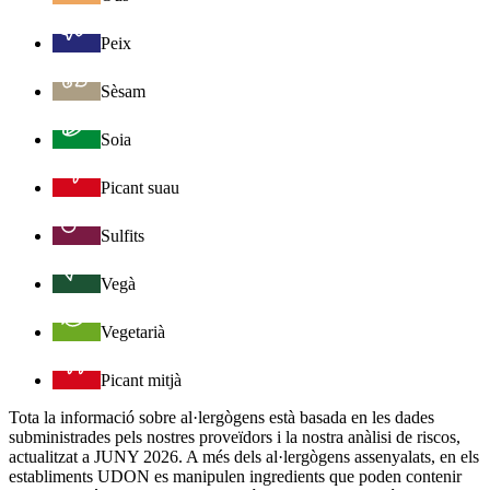
Peix
Sèsam
Soia
Picant suau
Sulfits
Vegà
Vegetarià
Picant mitjà
Tota la informació sobre al·lergògens està basada en les dades
subministrades pels nostres proveïdors i la nostra anàlisi de riscos,
actualitzat a JUNY 2026. A més dels al·lergògens assenyalats, en els
establiments UDON es manipulen ingredients que poden contenir