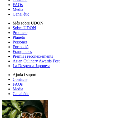
FAQs
Media
Canal ètic
Més sobre UDON
Sobre UDON
Producte
Planeta
Persones
Formació
Franquícies
Premis i reconeixements
Asian Culinary Awards Fest
La Despensa Japonesa
Ajuda i suport
Contacte
FAQs
Media
Canal ètic