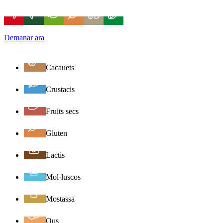
Demanar ara
Cacauets
Crustacis
Fruits secs
Gluten
Lactis
Mol·luscos
Mostassa
Ous