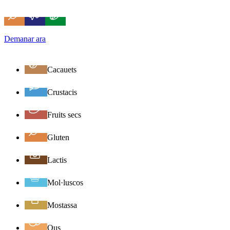
Demanar ara
Cacauets
Crustacis
Fruits secs
Gluten
Lactis
Mol·luscos
Mostassa
Ous