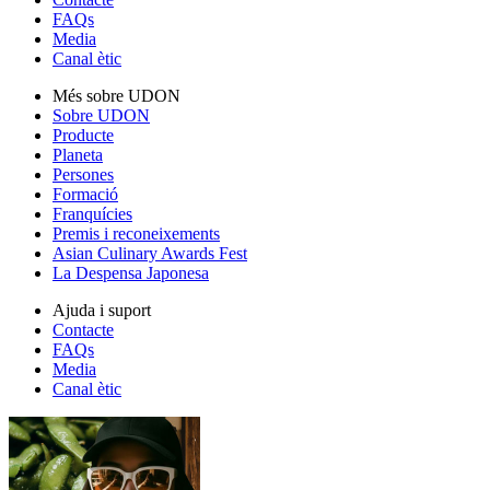
FAQs
Media
Canal ètic
Més sobre UDON
Sobre UDON
Producte
Planeta
Persones
Formació
Franquícies
Premis i reconeixements
Asian Culinary Awards Fest
La Despensa Japonesa
Ajuda i suport
Contacte
FAQs
Media
Canal ètic