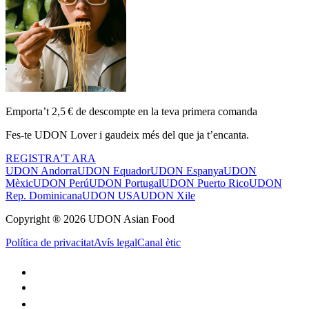
Emporta’t 2,5 € de descompte en la teva primera comanda
Fes-te UDON Lover i gaudeix més del que ja t’encanta.
REGISTRA'T ARA
UDON Andorra
UDON Equador
UDON Espanya
UDON
Mèxic
UDON Perú
UDON Portugal
UDON Puerto Rico
UDON
Rep. Dominicana
UDON USA
UDON Xile
Copyright ® 2026 UDON Asian Food
Política de privacitat
Avís legal
Canal ètic