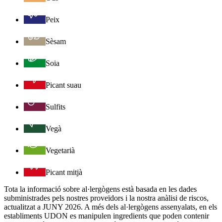
Peix
Sèsam
Soia
Picant suau
Sulfits
Vegà
Vegetarià
Picant mitjà
Tota la informació sobre al·lergògens està basada en les dades
subministrades pels nostres proveïdors i la nostra anàlisi de riscos,
actualitzat a JUNY 2026. A més dels al·lergògens assenyalats, en els
establiments UDON es manipulen ingredients que poden contenir