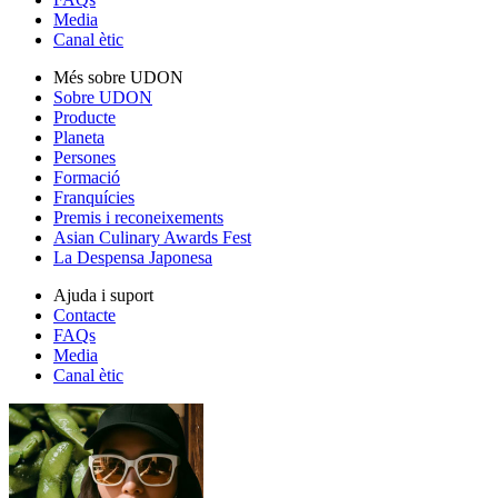
Media
Canal ètic
Més sobre UDON
Sobre UDON
Producte
Planeta
Persones
Formació
Franquícies
Premis i reconeixements
Asian Culinary Awards Fest
La Despensa Japonesa
Ajuda i suport
Contacte
FAQs
Media
Canal ètic