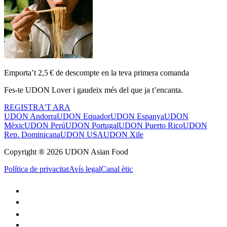
Emporta’t 2,5 € de descompte en la teva primera comanda
Fes-te UDON Lover i gaudeix més del que ja t’encanta.
REGISTRA'T ARA
UDON Andorra
UDON Equador
UDON Espanya
UDON
Mèxic
UDON Perú
UDON Portugal
UDON Puerto Rico
UDON
Rep. Dominicana
UDON USA
UDON Xile
Copyright ® 2026 UDON Asian Food
Política de privacitat
Avís legal
Canal ètic