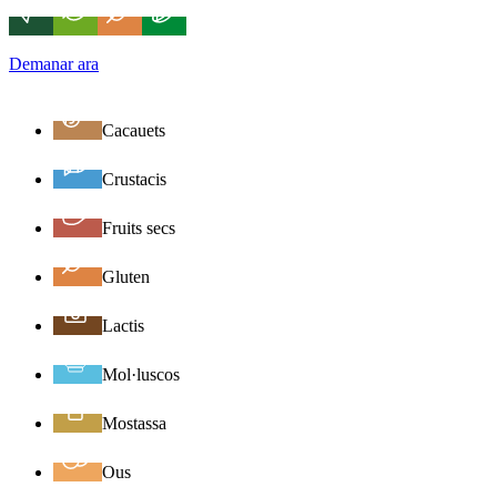
Demanar ara
Cacauets
Crustacis
Fruits secs
Gluten
Lactis
Mol·luscos
Mostassa
Ous