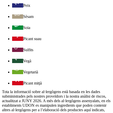
Peix
Sèsam
Soia
Picant suau
Sulfits
Vegà
Vegetarià
Picant mitjà
Tota la informació sobre al·lergògens està basada en les dades
subministrades pels nostres proveïdors i la nostra anàlisi de riscos,
actualitzat a JUNY 2026. A més dels al·lergògens assenyalats, en els
establiments UDON es manipulen ingredients que poden contenir
altres al·lergògens per a l’elaboració dels productes aquí indicats,