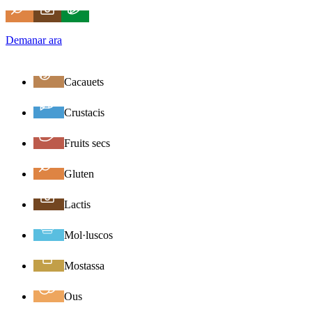
Demanar ara
Cacauets
Crustacis
Fruits secs
Gluten
Lactis
Mol·luscos
Mostassa
Ous