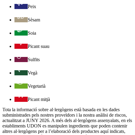
Peix
Sèsam
Soia
Picant suau
Sulfits
Vegà
Vegetarià
Picant mitjà
Tota la informació sobre al·lergògens està basada en les dades
subministrades pels nostres proveïdors i la nostra anàlisi de riscos,
actualitzat a JUNY 2026. A més dels al·lergògens assenyalats, en els
establiments UDON es manipulen ingredients que poden contenir
altres al·lergògens per a l’elaboració dels productes aquí indicats,