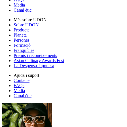
Media
Canal ètic
Més sobre UDON
Sobre UDON
Producte
Planeta
Persones
Formació
Franquícies
Premis i reconeixements
Asian Culinary Awards Fest
La Despensa Japonesa
Ajuda i suport
Contacte
FAQs
Media
Canal ètic