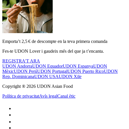
Emporta’t 2,5 € de descompte en la teva primera comanda
Fes-te UDON Lover i gaudeix més del que ja t’encanta.
REGISTRA'T ARA
UDON Andorra
UDON Equador
UDON Espanya
UDON
Mèxic
UDON Perú
UDON Portugal
UDON Puerto Rico
UDON
Rep. Dominicana
UDON USA
UDON Xile
Copyright ® 2026 UDON Asian Food
Política de privacitat
Avís legal
Canal ètic