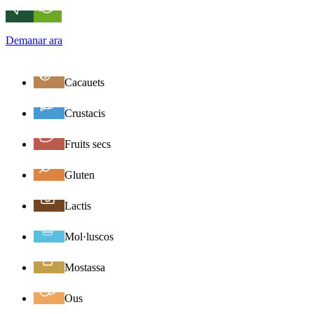
Demanar ara
Cacauets
Crustacis
Fruits secs
Gluten
Lactis
Mol·luscos
Mostassa
Ous