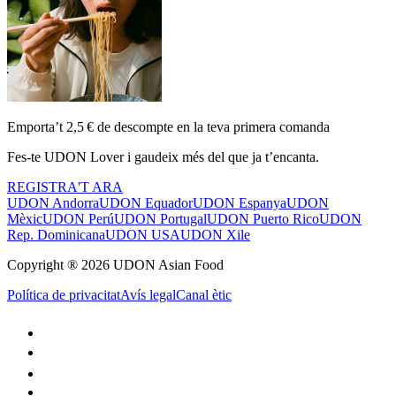
Emporta’t 2,5 € de descompte en la teva primera comanda
Fes-te UDON Lover i gaudeix més del que ja t’encanta.
REGISTRA'T ARA
UDON Andorra
UDON Equador
UDON Espanya
UDON
Mèxic
UDON Perú
UDON Portugal
UDON Puerto Rico
UDON
Rep. Dominicana
UDON USA
UDON Xile
Copyright ® 2026 UDON Asian Food
Política de privacitat
Avís legal
Canal ètic