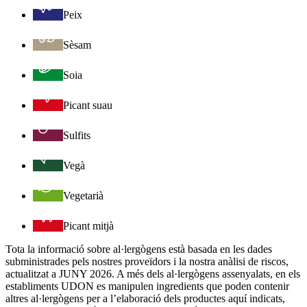
Peix
Sèsam
Soia
Picant suau
Sulfits
Vegà
Vegetarià
Picant mitjà
Tota la informació sobre al·lergògens està basada en les dades
subministrades pels nostres proveïdors i la nostra anàlisi de riscos,
actualitzat a JUNY 2026. A més dels al·lergògens assenyalats, en els
establiments UDON es manipulen ingredients que poden contenir
altres al·lergògens per a l’elaboració dels productes aquí indicats,