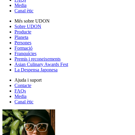
Media
Canal ètic
Més sobre UDON
Sobre UDON
Producte
Planeta
Persones
Formació
Franquícies
Premis i reconeixements
Asian Culinary Awards Fest
La Despensa Japonesa
Ajuda i suport
Contacte
FAQs
Media
Canal ètic