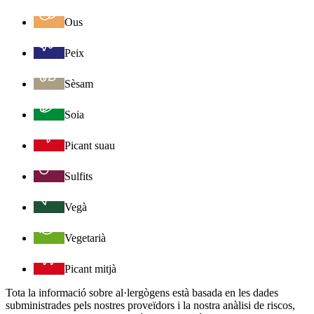
Ous
Peix
Sèsam
Soia
Picant suau
Sulfits
Vegà
Vegetarià
Picant mitjà
Tota la informació sobre al·lergògens està basada en les dades
subministrades pels nostres proveïdors i la nostra anàlisi de riscos,