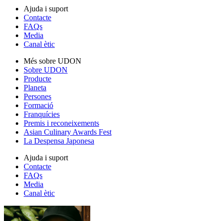
Ajuda i suport
Contacte
FAQs
Media
Canal ètic
Més sobre UDON
Sobre UDON
Producte
Planeta
Persones
Formació
Franquícies
Premis i reconeixements
Asian Culinary Awards Fest
La Despensa Japonesa
Ajuda i suport
Contacte
FAQs
Media
Canal ètic