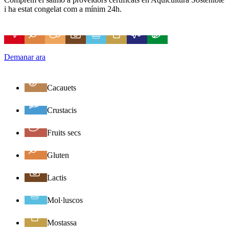
i ha estat congelat com a mínim 24h.
Demanar ara
Cacauets
Crustacis
Fruits secs
Gluten
Lactis
Mol·luscos
Mostassa