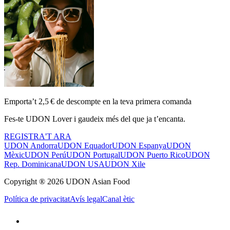
Emporta’t 2,5 € de descompte en la teva primera comanda
Fes-te UDON Lover i gaudeix més del que ja t’encanta.
REGISTRA'T ARA
UDON Andorra
UDON Equador
UDON Espanya
UDON
Mèxic
UDON Perú
UDON Portugal
UDON Puerto Rico
UDON
Rep. Dominicana
UDON USA
UDON Xile
Copyright ® 2026 UDON Asian Food
Política de privacitat
Avís legal
Canal ètic