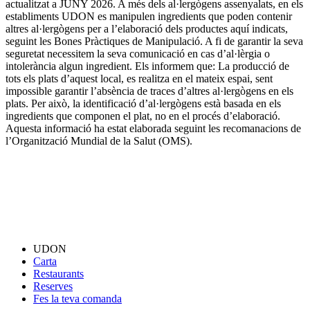
actualitzat a JUNY 2026. A més dels al·lergògens assenyalats, en els
establiments UDON es manipulen ingredients que poden contenir
altres al·lergògens per a l’elaboració dels productes aquí indicats,
seguint les Bones Pràctiques de Manipulació. A fi de garantir la seva
seguretat necessitem la seva comunicació en cas d’al·lèrgia o
intolerància algun ingredient. Els informem que: La producció de
tots els plats d’aquest local, es realitza en el mateix espai, sent
impossible garantir l’absència de traces d’altres al·lergògens en els
plats. Per això, la identificació d’al·lergògens està basada en els
ingredients que componen el plat, no en el procés d’elaboració.
Aquesta informació ha estat elaborada seguint les recomanacions de
l’Organització Mundial de la Salut (OMS).
UDON
Carta
Restaurants
Reserves
Fes la teva comanda