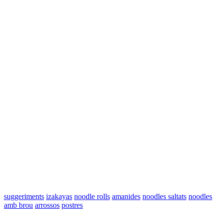
suggeriments
izakayas
noodle rolls
amanides
noodles saltats
noodles
amb brou
arrossos
postres