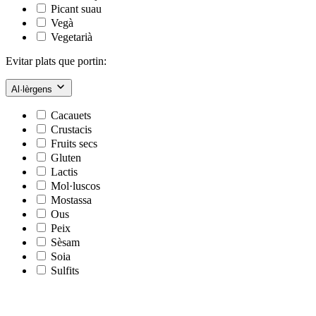
Picant suau
Vegà
Vegetarià
Evitar plats que portin:
Al·lèrgens
Cacauets
Crustacis
Fruits secs
Gluten
Lactis
Mol·luscos
Mostassa
Ous
Peix
Sèsam
Soia
Sulfits