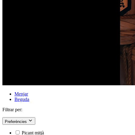
Menjar
Beguda
Filtrar per:
Preferències
Picant mitjà