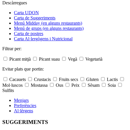
Descàrregues
Carta UDON
Carta de Suggeriments
Menú Midday (en alguns restaurants)
Menú de grups (en alguns restaurants)
Carta de postres
Carta Al·lergògens i Nutricional
Filtrar per:
Picant mitjà
Picant suau
Vegà
Vegetarià
Evitar plats que portin:
Cacauets
Crustacis
Fruits secs
Gluten
Lactis
Mol·luscos
Mostassa
Ous
Peix
Sèsam
Soia
Sulfits
Menjars
Preferències
Al·lèrgens
SUGGERIMENTS