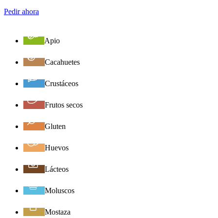
Pedir ahora
Apio
Cacahuetes
Crustáceos
Frutos secos
Gluten
Huevos
Lácteos
Moluscos
Mostaza