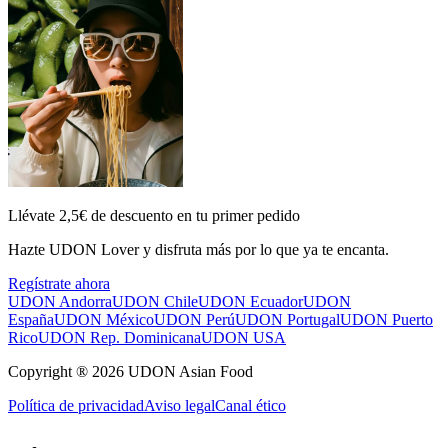
Llévate 2,5€ de descuento en tu primer pedido
Hazte UDON Lover y disfruta más por lo que ya te encanta.
Regístrate ahora
UDON Andorra
UDON Chile
UDON Ecuador
UDON
España
UDON México
UDON Perú
UDON Portugal
UDON Puerto
Rico
UDON Rep. Dominicana
UDON USA
Copyright ® 2026 UDON Asian Food
Política de privacidad
Aviso legal
Canal ético