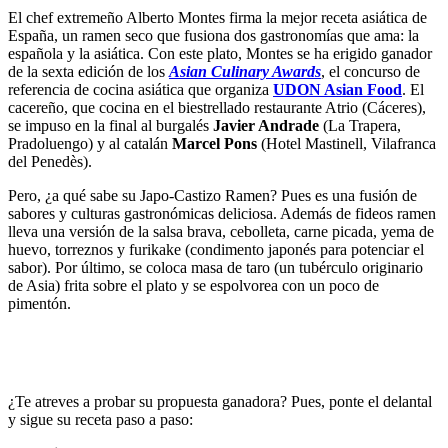
El chef extremeño Alberto Montes firma la mejor receta asiática de
España, un ramen seco que fusiona dos gastronomías que ama: la
española y la asiática. Con este plato, Montes se ha erigido ganador
de la sexta edición de los
Asian Culinary Awards
, el concurso de
referencia de cocina asiática que organiza
UDON Asian Food
. El
cacereño, que cocina en el biestrellado restaurante Atrio (Cáceres),
se impuso en la final al burgalés
Javier Andrade
(La Trapera,
Pradoluengo) y al catalán
Marcel Pons
(Hotel Mastinell, Vilafranca
del Penedès).
Pero, ¿a qué sabe su Japo-Castizo Ramen? Pues es una fusión de
sabores y culturas gastronómicas deliciosa. Además de fideos ramen
lleva una versión de la salsa brava, cebolleta, carne picada, yema de
huevo, torreznos y furikake (condimento japonés para potenciar el
sabor). Por último, se coloca masa de taro (un tubérculo originario
de Asia) frita sobre el plato y se espolvorea con un poco de
pimentón.
¿Te atreves a probar su propuesta ganadora? Pues, ponte el delantal
y sigue su receta paso a paso: