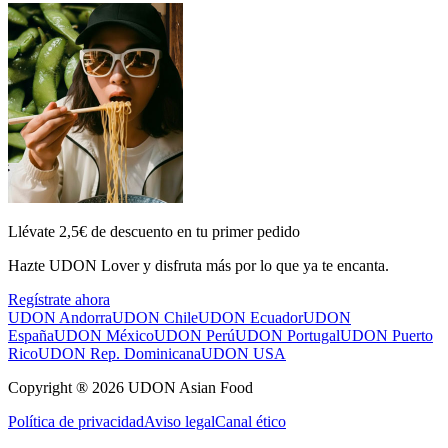
Llévate 2,5€ de descuento en tu primer pedido
Hazte UDON Lover y disfruta más por lo que ya te encanta.
Regístrate ahora
UDON Andorra
UDON Chile
UDON Ecuador
UDON
España
UDON México
UDON Perú
UDON Portugal
UDON Puerto
Rico
UDON Rep. Dominicana
UDON USA
Copyright ® 2026 UDON Asian Food
Política de privacidad
Aviso legal
Canal ético