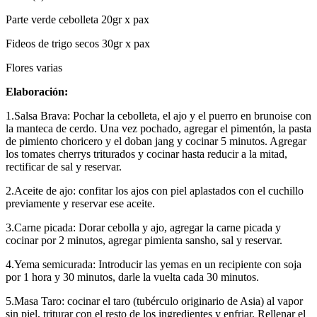
Parte verde cebolleta 20gr x pax
Fideos de trigo secos 30gr x pax
Flores varias
Elaboración:
1.Salsa Brava: Pochar la cebolleta, el ajo y el puerro en brunoise con
la manteca de cerdo. Una vez pochado, agregar el pimentón, la pasta
de pimiento choricero y el doban jang y cocinar 5 minutos. Agregar
los tomates cherrys triturados y cocinar hasta reducir a la mitad,
rectificar de sal y reservar.
2.Aceite de ajo: confitar los ajos con piel aplastados con el cuchillo
previamente y reservar ese aceite.
3.Carne picada: Dorar cebolla y ajo, agregar la carne picada y
cocinar por 2 minutos, agregar pimienta sansho, sal y reservar.
4.Yema semicurada: Introducir las yemas en un recipiente con soja
por 1 hora y 30 minutos, darle la vuelta cada 30 minutos.
5.Masa Taro: cocinar el taro (tubérculo originario de Asia) al vapor
sin piel, triturar con el resto de los ingredientes y enfriar. Rellenar el