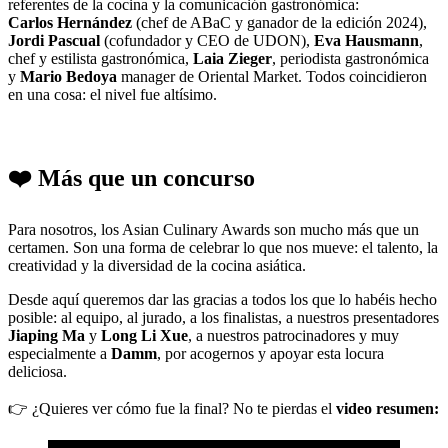
referentes de la cocina y la comunicación gastronómica:
Carlos Hernández
(chef de ABaC y ganador de la edición 2024),
Jordi Pascual
(cofundador y CEO de UDON),
Eva Hausmann
,
chef y estilista gastronómica,
Laia Zieger
, periodista gastronómica
y
Mario Bedoya
manager de Oriental Market. Todos coincidieron
en una cosa: el nivel fue altísimo.
❤️ Más que un concurso
Para nosotros, los Asian Culinary Awards son mucho más que un
certamen. Son una forma de celebrar lo que nos mueve: el talento, la
creatividad y la diversidad de la cocina asiática.
Desde aquí queremos dar las gracias a todos los que lo habéis hecho
posible: al equipo, al jurado, a los finalistas, a nuestros presentadores
Jiaping Ma
y
Long Li Xue
, a nuestros patrocinadores y muy
especialmente a
Damm
, por acogernos y apoyar esta locura
deliciosa.
👉 ¿Quieres ver cómo fue la final? No te pierdas el
video resumen: