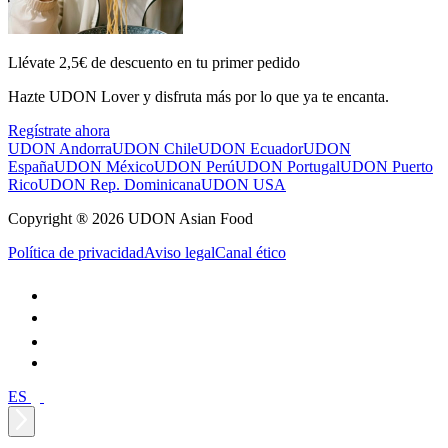
Llévate 2,5€ de descuento en tu primer pedido
Hazte UDON Lover y disfruta más por lo que ya te encanta.
Regístrate ahora
UDON Andorra
UDON Chile
UDON Ecuador
UDON
España
UDON México
UDON Perú
UDON Portugal
UDON Puerto
Rico
UDON Rep. Dominicana
UDON USA
Copyright ® 2026 UDON Asian Food
Política de privacidad
Aviso legal
Canal ético
ES