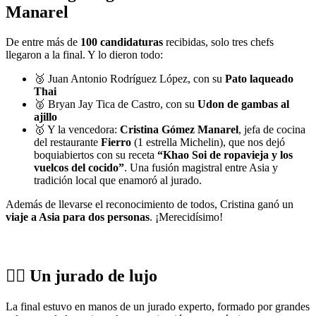
Manarel
De entre más de
100 candidaturas
recibidas, solo tres chefs
llegaron a la final. Y lo dieron todo:
🥉 Juan Antonio Rodríguez López, con su
Pato laqueado
Thai
🥈 Bryan Jay Tica de Castro, con su
Udon de gambas al
ajillo
🥇 Y la vencedora:
Cristina Gómez Manarel
, jefa de cocina
del restaurante
Fierro
(1 estrella Michelin), que nos dejó
boquiabiertos con su receta
“Khao Soi de ropavieja y los
vuelcos del cocido”
. Una fusión magistral entre Asia y
tradición local que enamoró al jurado.
Además de llevarse el reconocimiento de todos, Cristina ganó un
viaje a Asia para dos personas
. ¡Merecidísimo!
👨‍⚖️ Un jurado de lujo
La final estuvo en manos de un jurado experto, formado por grandes