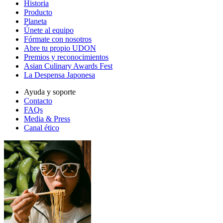
Historia
Producto
Planeta
Únete al equipo
Fórmate con nosotros
Abre tu propio UDON
Premios y reconocimientos
Asian Culinary Awards Fest
La Despensa Japonesa
Ayuda y soporte
Contacto
FAQs
Media & Press
Canal ético